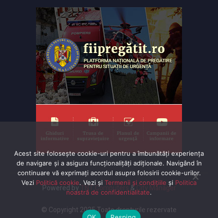
Acest site folosește cookie-uri pentru a îmbunătăți experiența
de navigare și a asigura funcționalițăți adiționale. Navigând în
continuare vă exprimaţi acordul asupra folosirii cookie-urilor.
Vezi
Politică cookie
. Vezi și
Termenii și condițiile
și
Politica
Powered by
TNT Computers
&
City Manager
noastră de confidentialitate
.
© Copyright 2025 Toate drepturile rezervate
OK
Resping