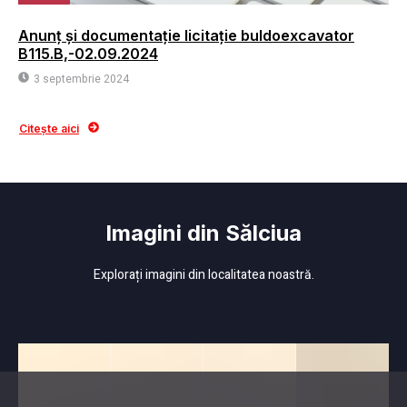
Anunț și documentație licitație buldoexcavator
B115.B,-02.09.2024
3 septembrie 2024
Citește aici
Imagini din Sălciua
Explorați imagini din localitatea noastră.