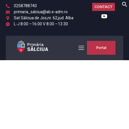
0258788740
CONTACT
primaria_salciua@ab.e-adm.ro
Sat Sălciua de Jos,nr. 62,jud. Alba
L-J 8:00 –16:00 V 8:00 –13.30
Portal
PRIMARIA
Bun venit! Primăria
Comunei Sălciua