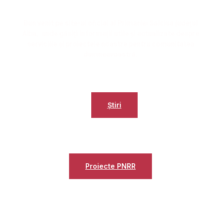
Bun venit pe site-ul oficial al Primăriei Sălciua județul
Alba, unde găsiți informații utile și actualizate despre
serviciile și proiectele noastre pentru comunitatea
dumneavoastră.
Știri
Proiecte
Proiecte PNRR
Contact