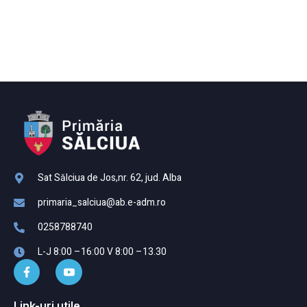
Sat Sălciua de Jos,nr. 62, jud. Alba
primaria_salciua@ab.e-adm.ro
0258788740
L-J 8:00 –16:00 V 8:00 –13.30
Link-uri utile