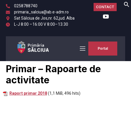
0258788740
CONTACT
primaria_salciua@ab.e-adm.ro
Sat Sălciua de Jos,nr. 62,jud. Alba
L-J 8:00 –16:00 V 8:00–13.30
Portal
Primar – Rapoarte de
activitate
Raport primar 2018
(1,1 MiB, 496 hits)