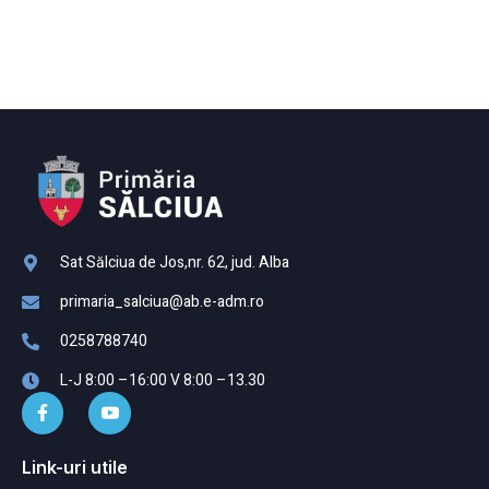
Sat Sălciua de Jos,nr. 62, jud. Alba
primaria_salciua@ab.e-adm.ro
0258788740
L-J 8:00 –16:00 V 8:00 –13.30
Link-uri utile