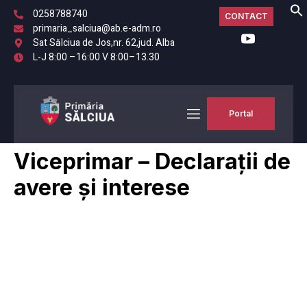
0258788740
CONTACT
primaria_salciua@ab.e-adm.ro
Sat Sălciua de Jos,nr. 62,jud. Alba
L-J 8:00 –16:00 V 8:00–13.30
Portal
Viceprimar – Declarații de
avere și interese