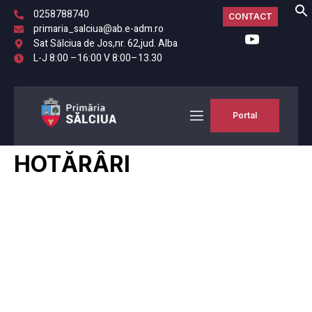
0258788740
CONTACT
primaria_salciua@ab.e-adm.ro
Sat Sălciua de Jos,nr. 62,jud. Alba
L-J 8:00 –16:00 V 8:00–13.30
Portal
HOTĂRÂRI