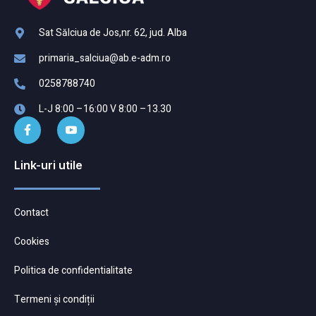
Sat Sălciua de Jos,nr. 62, jud. Alba
primaria_salciua@ab.e-adm.ro
0258788740
L-J 8:00 –16:00 V 8:00 –13.30
Link-uri utile
Contact
Cookies
Politica de confidentialitate
Termeni și condiții