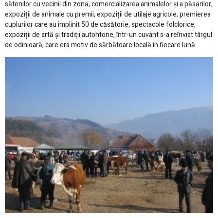
sătenilor cu vecinii din zonă, comercializarea animalelor și a păsărilor,
expoziții de animale cu premii, expoziții de utilaje agricole, premierea
cuplurilor care au împlinit 50 de căsătorie, spectacole folclorice,
expoziții de artă și tradiții autohtone, într-un cuvânt s-a reînviat târgul
de odinioară, care era motiv de sărbătoare locală în fiecare lună.