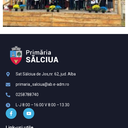
Sat Sălciua de Jos,nr. 62, jud. Alba
primaria_salciua@ab.e-adm.ro
0258788740
L-J 8:00 –16:00 V 8:00 –13.30
Link-uri utile