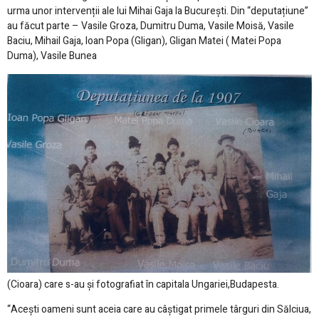
urma unor intervenții ale lui Mihai Gaja la București. Din “deputațiune”
au făcut parte – Vasile Groza, Dumitru Duma, Vasile Moisă, Vasile
Baciu, Mihail Gaja, Ioan Popa (Gligan), Gligan Matei ( Matei Popa
Duma), Vasile Bunea
(Cioara) care s-au și fotografiat în capitala Ungariei,Budapesta.
“Acești oameni sunt aceia care au câștigat primele târguri din Sălciua,