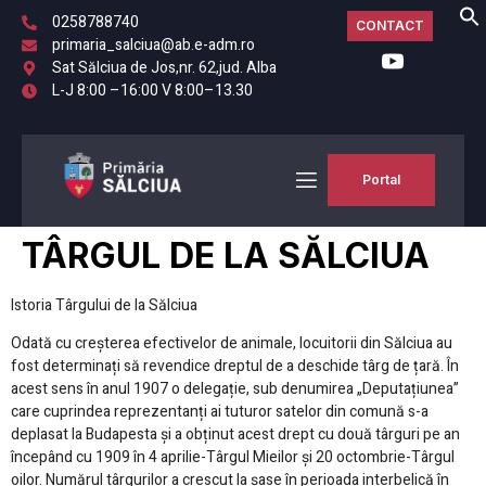
0258788740
CONTACT
primaria_salciua@ab.e-adm.ro
Sat Sălciua de Jos,nr. 62,jud. Alba
L-J 8:00 –16:00 V 8:00–13.30
Portal
TÂRGUL DE LA SĂLCIUA
Istoria Târgului de la Sălciua
Odată cu creșterea efectivelor de animale, locuitorii din Sălciua au
fost determinați să revendice dreptul de a deschide târg de țară. În
acest sens în anul 1907 o delegație, sub denumirea „Deputațiunea”
care cuprindea reprezentanți ai tuturor satelor din comună s-a
deplasat la Budapesta și a obținut acest drept cu două târguri pe an
începând cu 1909 în 4 aprilie-Târgul Mieilor și 20 octombrie-Târgul
oilor. Numărul târgurilor a crescut la șase în perioada interbelică în