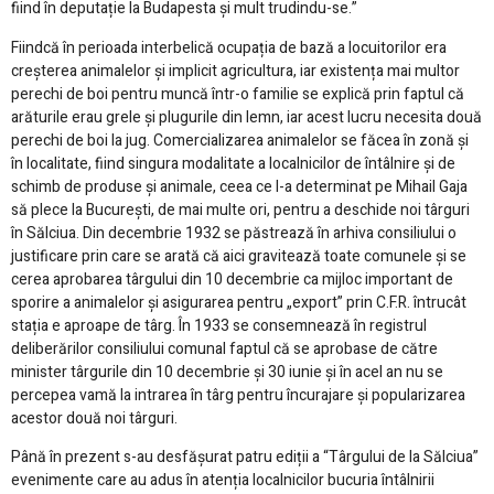
fiind în deputație la Budapesta și mult trudindu-se.”
Fiindcă în perioada interbelică ocupația de bază a locuitorilor era
creșterea animalelor și implicit agricultura, iar existența mai multor
perechi de boi pentru muncă într-o familie se explică prin faptul că
arăturile erau grele și plugurile din lemn, iar acest lucru necesita două
perechi de boi la jug. Comercializarea animalelor se făcea în zonă și
în localitate, fiind singura modalitate a localnicilor de întâlnire și de
schimb de produse și animale, ceea ce l-a determinat pe Mihail Gaja
să plece la București, de mai multe ori, pentru a deschide noi târguri
în Sălciua. Din decembrie 1932 se păstrează în arhiva consiliului o
justificare prin care se arată că aici gravitează toate comunele și se
cerea aprobarea târgului din 10 decembrie ca mijloc important de
sporire a animalelor și asigurarea pentru „export” prin C.F.R. întrucât
stația e aproape de târg. În 1933 se consemnează în registrul
deliberărilor consiliului comunal faptul că se aprobase de către
minister târgurile din 10 decembrie și 30 iunie și în acel an nu se
percepea vamă la intrarea în târg pentru încurajare și popularizarea
acestor două noi târguri.
Până în prezent s-au desfășurat patru ediții a “Târgului de la Sălciua”
evenimente care au adus în atenția localnicilor bucuria întâlnirii