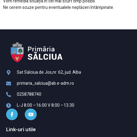
Vom remedia situația în cel mai scurt timp posibil.
Ne cerem scuze pentru eventualele neplăceri întâmpinate.
Sat Sălciua de Jos,nr. 62, jud. Alba
primaria_salciua@ab.e-adm.ro
0258788740
L-J 8:00 –16:00 V 8:00 –13.30
Link-uri utile