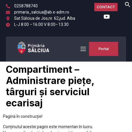
0258788740
CONTACT
primaria_salciua@ab.e-adm.ro
Sat Sălciua de Jos,nr. 62,jud. Alba
L-J 8:00 –16:00 V 8:00–13.30
Portal
Compartiment –
Administrare piețe,
târguri și serviciul
ecarisaj
Pagină în construcție!
Conținutul acestei pagini este momentan în lucru.