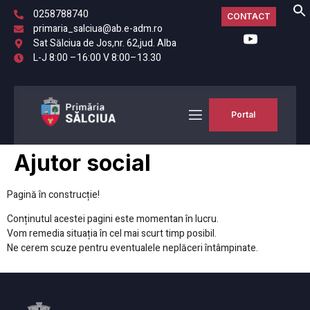
0258788740
CONTACT
primaria_salciua@ab.e-adm.ro
Sat Sălciua de Jos,nr. 62,jud. Alba
L-J 8:00 –16:00 V 8:00–13.30
Portal
Ajutor social
Pagină în construcție!
Conținutul acestei pagini este momentan în lucru.
Vom remedia situația în cel mai scurt timp posibil.
Ne cerem scuze pentru eventualele neplăceri întâmpinate.