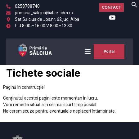
0258788740
CONTACT
primaria_salciua@ab.e-adm.ro
Sat Sălciua de Jos,nr. 62,jud. Alba
L-J 8:00 –16:00 V 8:00–13.30
Portal
Tichete sociale
Pagină în construcție!
Conținutul acestei pagini este momentan în lucru.
Vom remedia situația în cel mai scurt timp posibil.
Ne cerem scuze pentru eventualele neplăceri întâmpinate.