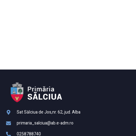
Sat Sălciua de Jos,nr. 62, jud. Alba
primaria_salciua@ab.e-adm.ro
0258788740