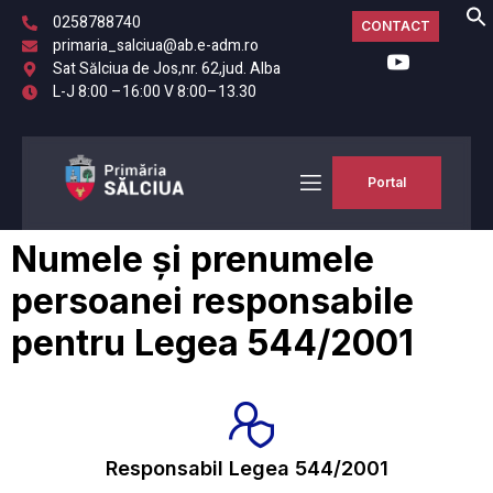
0258788740
CONTACT
primaria_salciua@ab.e-adm.ro
Sat Sălciua de Jos,nr. 62,jud. Alba
L-J 8:00 –16:00 V 8:00–13.30
Portal
Numele și prenumele
persoanei responsabile
pentru Legea 544/2001
Responsabil Legea 544/2001