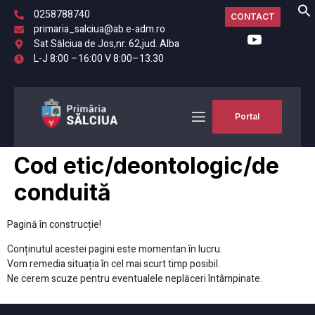
0258788740
CONTACT
primaria_salciua@ab.e-adm.ro
Sat Sălciua de Jos,nr. 62,jud. Alba
L-J 8:00 –16:00 V 8:00–13.30
Portal
Cod etic/deontologic/de
conduită
Pagină în construcție!
Conținutul acestei pagini este momentan în lucru.
Vom remedia situația în cel mai scurt timp posibil.
Ne cerem scuze pentru eventualele neplăceri întâmpinate.